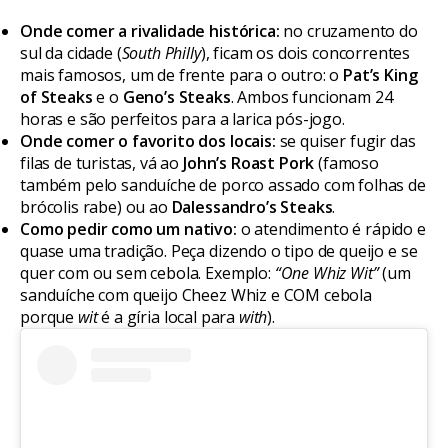
Onde comer a rivalidade histórica:
no cruzamento do
sul da cidade (
South Philly
), ficam os dois concorrentes
mais famosos, um de frente para o outro: o
Pat’s King
of Steaks
e o
Geno’s Steaks
. Ambos funcionam 24
horas e são perfeitos para a larica pós-jogo.
Onde comer o favorito dos locais:
se quiser fugir das
filas de turistas, vá ao
John’s Roast Pork
(famoso
também pelo sanduíche de porco assado com folhas de
brócolis rabe) ou ao
Dalessandro’s Steaks
.
Como pedir como um nativo:
o atendimento é rápido e
quase uma tradição. Peça dizendo o tipo de queijo e se
quer com ou sem cebola. Exemplo:
“One Whiz Wit”
(um
sanduíche com queijo Cheez Whiz e COM cebola
porque
wit
é a gíria local para
with
).