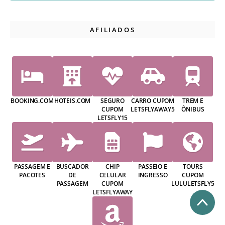
AFILIADOS
BOOKING.COM
HOTEIS.COM
SEGURO
CARRO CUPOM
TREM E
CUPOM
LETSFLYAWAY5
ÔNIBUS
LETSFLY15
PASSAGEM E
BUSCADOR
CHIP
PASSEIO E
TOURS
PACOTES
DE
CELULAR
INGRESSO
CUPOM
PASSAGEM
CUPOM
LULULETSFLY5
LETSFLYAWAY