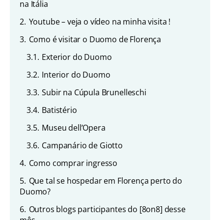
na Itália
2.
Youtube – veja o vídeo na minha visita !
3.
Como é visitar o Duomo de Florença
3.1.
Exterior do Duomo
3.2.
Interior do Duomo
3.3.
Subir na Cúpula Brunelleschi
3.4.
Batistério
3.5.
Museu dell’Opera
3.6.
Campanário de Giotto
4.
Como comprar ingresso
5.
Que tal se hospedar em Florença perto do
Duomo?
6.
Outros blogs participantes do [8on8] desse