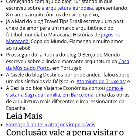
Começando com a Ju do blog Turistando.in que
escreveu sobre a
arquitetura europeia
, apresentando
8 marcos arquitetônicos de cair o queixo;
Já a Mari do blog Travel Tips Brasil escreveu um post
cheio de amor para um marco arquitetônico do
futebol mundial: o Maracanã. Histórias de
jogos no
Maracanã:
Copa do Mundo, Flamengo e muito amor
ao futebol;
Prosseguindo, a Ruthia do blog O Berço do Mundo
escreveu sobre a linda e marcante arquitetura da
Casa
da Música do Porto
, em Portugal;
A Gisele do blog Destinos por onde andei… falou sobre
um dos símbolos da Bélgica, o-
Atomium de Bruxelas
; e
A Cecília do blog Viajante Econômica contou
como é
visitar a Sagrada Família, em Barcelona
, uma das obras
de arquitetura mais diferentes e impressionantes da
Espanha.
Leia Mais
Florença à noite: 5 atrações imperdíveis
Conclusão: vale a pena visitar o