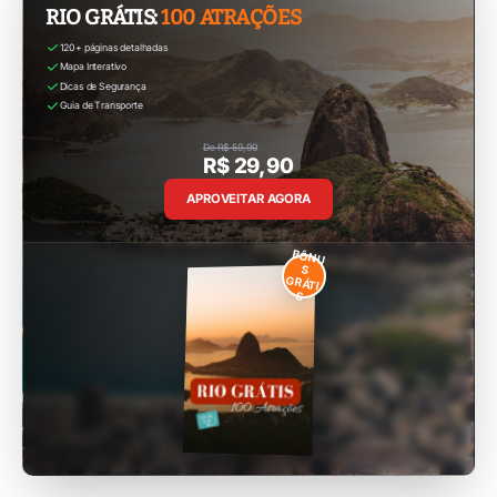
RIO GRÁTIS:
100 ATRAÇÕES
120+ páginas detalhadas
Mapa Interativo
Dicas de Segurança
Guia de Transporte
De R$ 59,90
R$ 29,90
APROVEITAR AGORA
BÔNU
S
GRÁTI
S