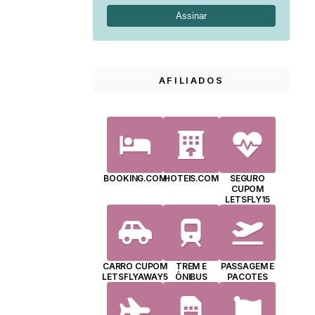
AFILIADOS
BOOKING.COM
HOTEIS.COM
SEGURO
CUPOM
LETSFLY15
CARRO CUPOM
TREM E
PASSAGEM E
LETSFLYAWAY5
ÔNIBUS
PACOTES