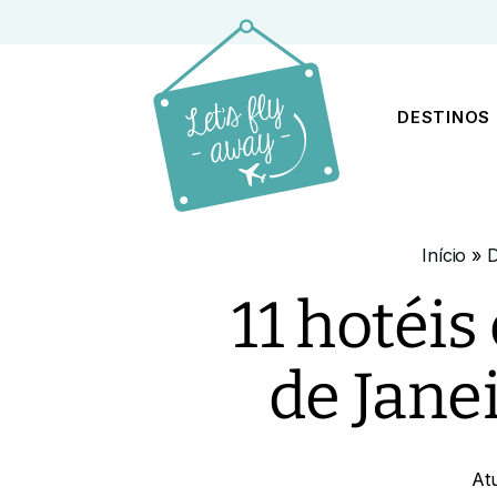
DESTINOS
Início
»
D
11 hotéis
de Jane
At