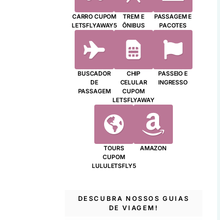
CARRO CUPOM
TREM E
PASSAGEM E
LETSFLYAWAY5
ÔNIBUS
PACOTES
BUSCADOR
CHIP
PASSEIO E
DE
CELULAR
INGRESSO
PASSAGEM
CUPOM
LETSFLYAWAY
TOURS
AMAZON
CUPOM
LULULETSFLY5
DESCUBRA NOSSOS GUIAS
DE VIAGEM!