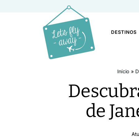
DESTINOS
Início
»
D
Descubra
de Jan
At