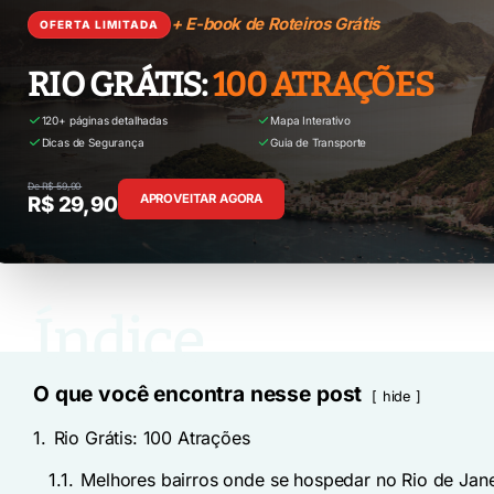
+ E-book de Roteiros Grátis
OFERTA LIMITADA
RIO GRÁTIS:
100 ATRAÇÕES
120+ páginas detalhadas
Mapa Interativo
Dicas de Segurança
Guia de Transporte
De R$ 59,90
APROVEITAR AGORA
R$ 29,90
O que você encontra nesse post
hide
1.
Rio Grátis: 100 Atrações
1.1.
Melhores bairros onde se hospedar no Rio de Jan