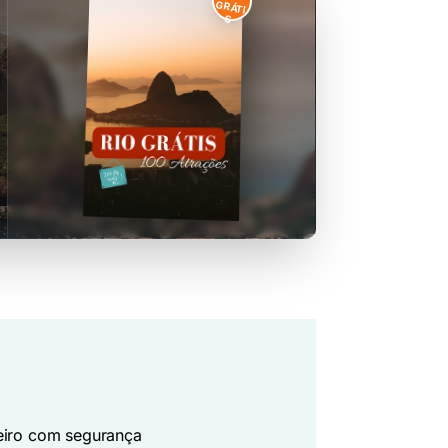
GRÁTI
S
eiro com segurança