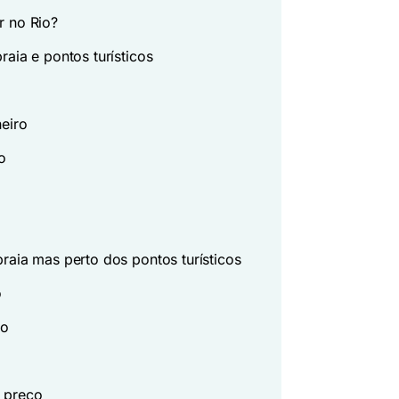
r no Rio?
raia e pontos turísticos
eiro
o
praia mas perto dos pontos turísticos
o
go
m preço