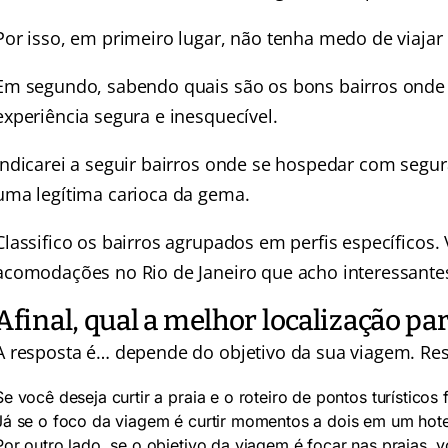
Por isso, em primeiro lugar, não tenha medo de viajar 
Em segundo, sabendo quais são os bons bairros onde f
experiência segura e inesquecível.
Indicarei a seguir bairros onde se hospedar com segur
uma legítima carioca da gema.
Classifico os bairros agrupados em perfis específicos
acomodações no Rio de Janeiro que acho interessante
Afinal, qual a melhor localização pa
A resposta é… depende do objetivo da sua viagem. R
Se você deseja curtir a praia e o roteiro de pontos turísticos
Já se o foco da viagem é curtir momentos a dois em um hote
Por outro lado, se o objetivo da viagem é focar nas praias, 