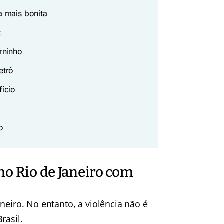
a mais bonita
t
rninho
etrô
fício
o
no Rio de Janeiro com
neiro. No entanto, a violência não é
rasil.