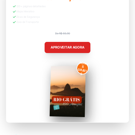
120+ páginas detalhadas
Mapa Interativo
Dicas de Segurança
Guia de Transporte
De R$ 59,90
R$ 29,90
APROVEITAR AGORA
BÔNU
S
GRÁTI
S