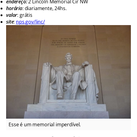
endereço:
2 Lincoln Memorial Cir NW
horário
: diariamente, 24hs.
valor
: grátis
site
:
nps.gov/linc/
Esse é um memorial imperdível.