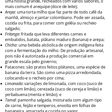
uma hóstia grande, recheados com vários sabores, o
mais comum é arequipe (doce de leite);
Arepa
: uma torta milho que faz parte de todo café da
manhã, almoço e jantar colombiano. Pode ser assada,
cozida ou frita, para comer com geléia ou recheio
salgado;
Fritanga
: fritada que leva diferentes carnes e
embutidos, batata, plátano maduro (banana) e arepa;
Chicha
: uma bebida alcóolica de origem indígena feita
com a fermentação do milho. De produção artesanal,
pois não é autorizada a produção comercial em
grande escala pelo governo;
Patacones: são pratos feitos plátanos, uma espécie de
banana da terra. São como uma pizza arredondada,
colocando-e o recheio por cima;
Limonada
: variações de limonada, com coco (suco de
coco com limão), cerezada (suco de cereja e limão) e
yerbabuena (menta e limão); e
Tamal
: pamonha salgada, misturada com algum tipo
de carne, feijão e temperos, envolta em folhas de
bananeira, amarrada e cozida no vapor.