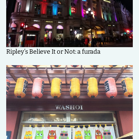
Ripley’s Believe It or Not: a furada