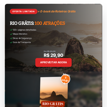
+ E-book de Roteiros Grátis
OFERTA LIMITADA
RIO GRÁTIS:
100 ATRAÇÕES
120+ páginas detalhadas
Mapa Interativo
Dicas de Segurança
Guia de Transporte
De R$ 59,90
R$ 29,90
APROVEITAR AGORA
BÔNU
S
GRÁTI
S