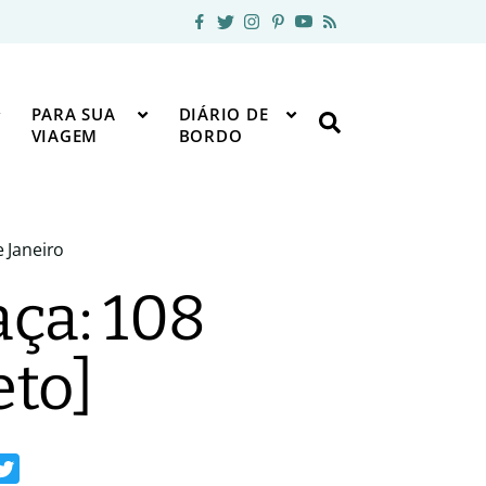
PARA SUA
DIÁRIO DE
VIAGEM
BORDO
 Janeiro
aça: 108
eto]