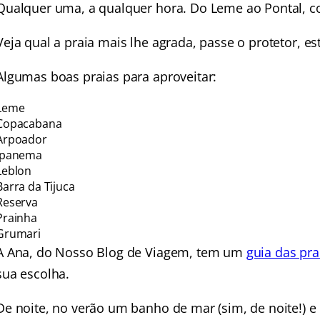
Qualquer uma, a qualquer hora. Do Leme ao Pontal, c
Veja qual a praia mais lhe agrada, passe o protetor, es
Algumas boas praias para aproveitar:
Leme
Copacabana
Arpoador
Ipanema
Leblon
Barra da Tijuca
Reserva
Prainha
Grumari
A Ana, do Nosso Blog de Viagem, tem um
guia das pra
sua escolha.
De noite, no verão um banho de mar (sim, de noite!) 