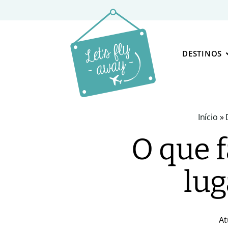
DESTINOS
Início
»
O que f
lug
At