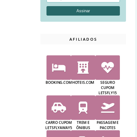
AFILIADOS
BOOKING.COM
HOTEIS.COM
SEGURO
CUPOM
LETSFLY15
CARRO CUPOM
TREM E
PASSAGEM E
LETSFLYAWAY5
ÔNIBUS
PACOTES