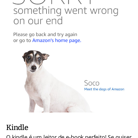
Kindle
O kindle é um leitor de e-book perfeito! Se quiser