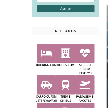
AFILIADOS
BOOKING.COM
HOTEIS.COM
SEGURO
CUPOM
LETSFLY15
CARRO CUPOM
TREM E
PASSAGEM E
LETSFLYAWAY5
ÔNIBUS
PACOTES