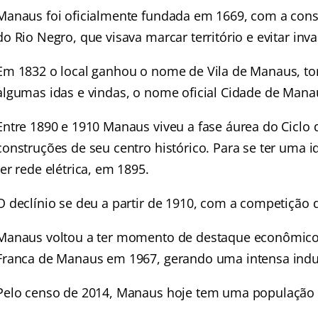
Manaus foi oficialmente fundada em 1669, com a const
do Rio Negro, que visava marcar território e evitar in
Em 1832 o local ganhou o nome de Vila de Manaus, to
algumas idas e vindas, o nome oficial Cidade de Mana
Entre 1890 e 1910 Manaus viveu a fase áurea do Ciclo d
construções de seu centro histórico. Para se ter uma i
ter rede elétrica, em 1895.
O declínio se deu a partir de 1910, com a competição 
Manaus voltou a ter momento de destaque econômic
Franca de Manaus em 1967, gerando uma intensa indus
Pelo censo de 2014, Manaus hoje tem uma população d