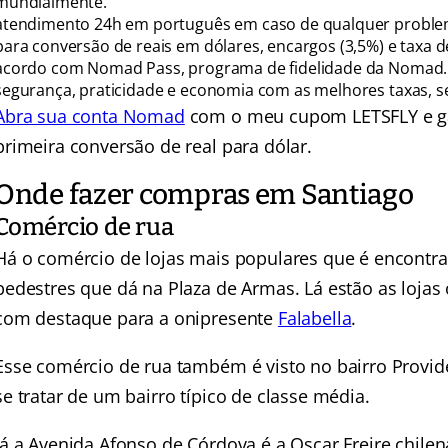
mundialmente.
atendimento 24h em português em caso de qualquer proble
para conversão de reais em dólares, encargos (3,5%) e taxa
acordo com Nomad Pass, programa de fidelidade da Nomad.
segurança, praticidade e economia com as melhores taxas, s
Abra sua conta Nomad
com o meu cupom LETSFLY e ga
primeira conversão de real para dólar.
Onde fazer compras em Santiago
Comércio de rua
Há o comércio de lojas mais populares que é encont
pedestres que dá na Plaza de Armas. Lá estão as loja
com destaque para a onipresente
Falabella
.
Esse comércio de rua também é visto no bairro Provid
se tratar de um bairro típico de classe média.
Já a Avenida Afonso de Córdova é a Oscar Freire chilena