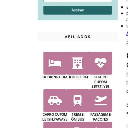
AFILIADOS
BOOKING.COM
HOTEIS.COM
SEGURO
CUPOM
LETSFLY15
CARRO CUPOM
TREM E
PASSAGEM E
LETSFLYAWAY5
ÔNIBUS
PACOTES