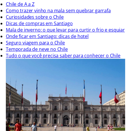
Chile de A a Z
Como trazer vinho na mala sem quebrar garrafa
Curiosidades sobre o Chile
Dicas de compras em Santiago
Mala de inverno: o que levar para curtir o frio e esquiar
Onde ficar em Santiago: dicas de hotel
Seguro viagem para o Chile
Temporada de neve no Chile
Tudo o que você precisa saber para conhecer o Chile