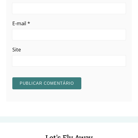
E-mail
*
Site
Let's Fly Away