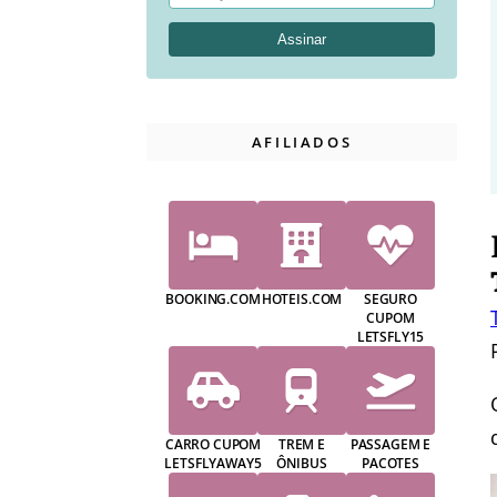
AFILIADOS
BOOKING.COM
HOTEIS.COM
SEGURO
CUPOM
LETSFLY15
CARRO CUPOM
TREM E
PASSAGEM E
LETSFLYAWAY5
ÔNIBUS
PACOTES