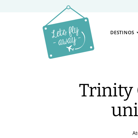
DESTINOS
Trinity
uni
At