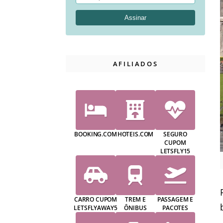
AFILIADOS
BOOKING.COM
HOTEIS.COM
SEGURO
CUPOM
LETSFLY15
CARRO CUPOM
TREM E
PASSAGEM E
LETSFLYAWAY5
ÔNIBUS
PACOTES