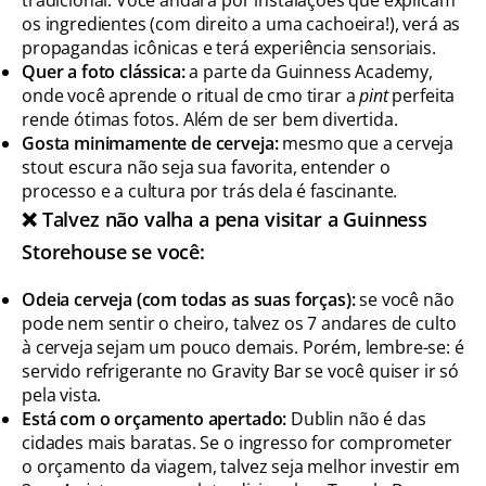
tradicional. Você andará por instalações que explicam
os ingredientes (com direito a uma cachoeira!), verá as
propagandas icônicas e terá experiência sensoriais.
Quer a foto clássica:
a parte da Guinness Academy,
onde você aprende o ritual de cmo tirar a
pint
perfeita
rende ótimas fotos. Além de ser bem divertida.
Gosta minimamente de cerveja:
mesmo que a cerveja
stout escura não seja sua favorita, entender o
processo e a cultura por trás dela é fascinante.
❌ Talvez não valha a pena visitar a Guinness
Storehouse se você:
Odeia cerveja (com todas as suas forças):
se você não
pode nem sentir o cheiro, talvez os 7 andares de culto
à cerveja sejam um pouco demais. Porém, lembre-se: é
servido refrigerante no Gravity Bar se você quiser ir só
pela vista.
Está com o orçamento apertado:
Dublin não é das
cidades mais baratas. Se o ingresso for comprometer
o orçamento da viagem, talvez seja melhor investir em