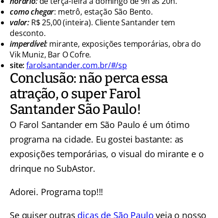
horário:
de terça-feira a domingo de 9h às 20h.
como chegar
: metrô, estação São Bento.
valor:
R$ 25,00 (inteira). Cliente Santander tem
desconto.
imperdível:
mirante, exposições temporárias, obra do
Vik Muniz, Bar O Cofre.
site:
farolsantander.com.br/#/sp
Conclusão: não perca essa
atração, o super Farol
Santander São Paulo!
O Farol Santander em São Paulo é um ótimo
programa na cidade. Eu gostei bastante: as
exposições temporárias, o visual do mirante e o
drinque no SubAstor.
Adorei. Programa top!!!
Se quiser outras
dicas de São Paulo
veja o nosso