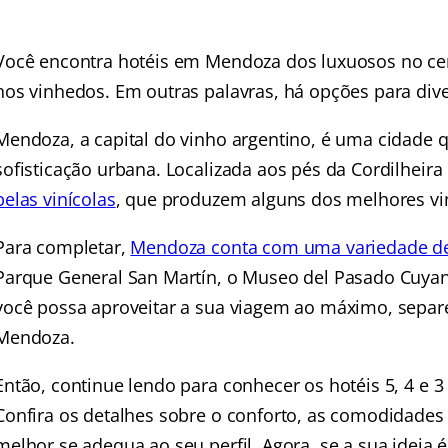
Você encontra hotéis em Mendoza dos luxuosos no cen
nos vinhedos. Em outras palavras, há opções para diver
Mendoza, a capital do vinho argentino, é uma cidade 
sofisticação urbana. Localizada aos pés da Cordilheir
pelas vinícolas
, que produzem alguns dos melhores v
Para completar,
Mendoza conta com uma variedade de 
Parque General San Martín, o Museo del Pasado Cuyan
você possa aproveitar a sua viagem ao máximo, separ
Mendoza.
Então, continue lendo para conhecer os hotéis 5, 4 e 3
Confira os detalhes sobre o conforto, as comodidades 
melhor se adequa ao seu perfil. Agora, se a sua idei