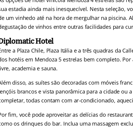
As opções de hotel vinícola Mendoza 4 estrelas são re
sua estadia ainda mais inesquecível. Nesta seleção, v
de um vinhedo até na hora de mergulhar na piscina. A
degustação de vinhos entre outras facilidades para cur
Diplomatic Hotel
Entre a Plaza Chile, Plaza Itália e a três quadras da Call
dos hotéis em Mendoza 5 estrelas bem completo. Por a
livre, academia e sauna.
Além disso, as suítes são decoradas com móveis franc
lençóis brancos e vista panorâmica para a cidade ou a
completar, todas contam com ar-condicionado, aqueci
Por fim, você pode aproveitar as delícias do restauran
como os drinques do bar. Inclua uma massagem exclu