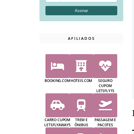
AFILIADOS
BOOKING.COM
HOTEIS.COM
SEGURO
CUPOM
LETSFLY15
CARRO CUPOM
TREM E
PASSAGEM E
LETSFLYAWAY5
ÔNIBUS
PACOTES