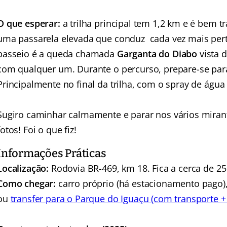
O que esperar:
a trilha principal tem 1,2 km e é bem t
uma passarela elevada que conduz cada vez mais pert
passeio é a queda chamada
Garganta do Diabo
vista 
com qualquer um. Durante o percurso, prepare-se pa
Principalmente no final da trilha, com o spray de água
Sugiro caminhar calmamente e parar nos vários mirant
fotos! Foi o que fiz!
Informações Práticas
Localização:
Rodovia BR-469, km 18. Fica a cerca de 2
Como chegar:
carro próprio (há estacionamento pago),
ou
transfer para o Parque do Iguaçu (com transporte +