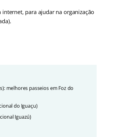
nternet, para ajudar na organização
ada).
es): melhores passeios em Foz do
cional do Iguaçu)
cional Iguazú)