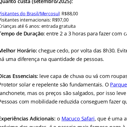
Quanto custa (setembro/2025):
Visitantes do Brasil/Mercosul
: R$88,00
Visitantes internacionais: R$97,00
Crianças até 6 anos: entrada gratuita
Tempo de Duração:
entre 2 a 3 horas para fazer com c
Melhor Horário:
chegue cedo, por volta das 8h30. Evite
há uma diferença na quantidade de pessoas.
Dicas Essenciais:
leve capa de chuva ou vá com roupas
Protetor solar e repelente são fundamentais. O
Parque
lanchonete, mas os preços são salgados, por isso lev
Pessoas com mobilidade reduzida conseguem fazer q
Experiências Adicionais:
o
Macuco Safari
, que é uma a