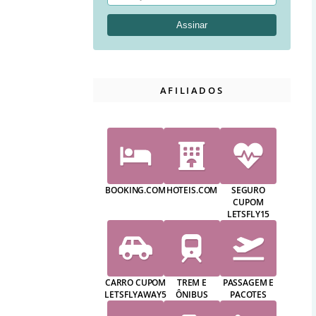
AFILIADOS
BOOKING.COM
HOTEIS.COM
SEGURO
CUPOM
LETSFLY15
CARRO CUPOM
TREM E
PASSAGEM E
LETSFLYAWAY5
ÔNIBUS
PACOTES