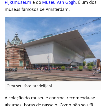
Rijksmuseum
e do
Museu Van Gogh
. É um dos
museus famosos de Amsterdam.
O museu. foto: stedelijk.nl
A coleção do museu é enorme, recomenda-se
algumas horas de passeio. Como não sou fã