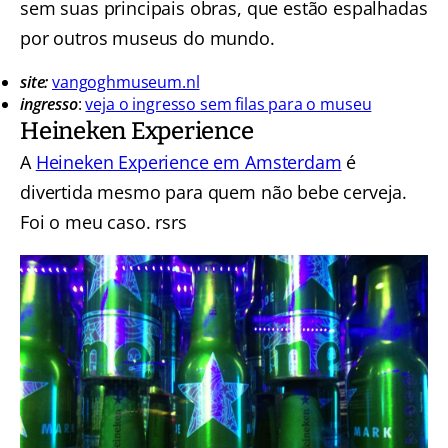
sem suas principais obras, que estão espalhadas
por outros museus do mundo.
site:
vangoghmuseum.nl
ingresso
:
veja o ingresso sem filas para o museu
Heineken Experience
A
Heineken Experience em Amsterdam
é
divertida mesmo para quem não bebe cerveja.
Foi o meu caso. rsrs