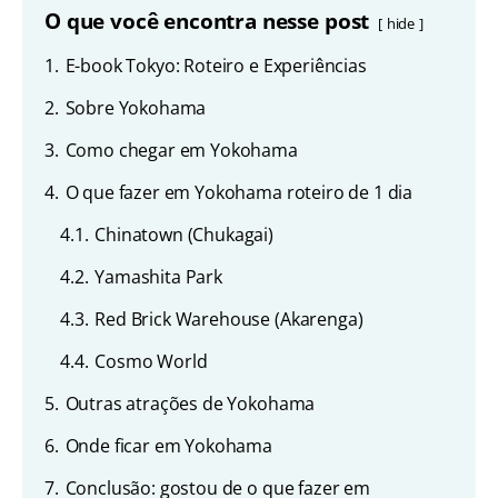
O que você encontra nesse post
hide
1.
E-book Tokyo: Roteiro e Experiências
2.
Sobre Yokohama
3.
Como chegar em Yokohama
4.
O que fazer em Yokohama roteiro de 1 dia
4.1.
Chinatown (Chukagai)
4.2.
Yamashita Park
4.3.
Red Brick Warehouse (Akarenga)
4.4.
Cosmo World
5.
Outras atrações de Yokohama
6.
Onde ficar em Yokohama
7.
Conclusão: gostou de o que fazer em