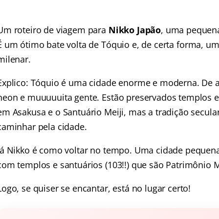
Um roteiro de viagem para
Nikko Japão
, uma pequena
É um ótimo
bate volta de Tóquio
e, de certa forma, u
milenar.
Explico: Tóquio é uma cidade enorme e moderna. De a
neon e muuuuuita gente. Estão preservados templos 
em Asakusa
e o
Santuário Meiji
, mas a tradição secular
caminhar pela cidade.
Já Nikko é como voltar no tempo. Uma cidade pequena
com templos e santuários (103!!) que são Patrimônio
Logo, se quiser se encantar, está no lugar certo!