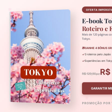
🌸
OFERTA IMPERDÍ
E-book To
Roteiro e 
Mais de 120 páginas co
Tokyo.
🎁
GANHE 4 BÔNUS GR
✓
3 roteiros pelo Japão
✓
Experiências em Tok
R$
R$ 129,90
por
GARANTIR M
🌸
PROMOÇÃO POR 