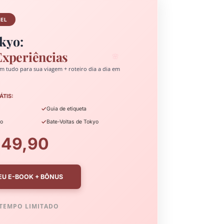
VEL
kyo:
Experiências
🌸
m tudo para sua viagem + roteiro dia a dia em
ÁTIS:
✓
Guia de etiqueta
✓
yo
Bate-Voltas de Tokyo
 49,90
EU E-BOOK + BÔNUS
TEMPO LIMITADO