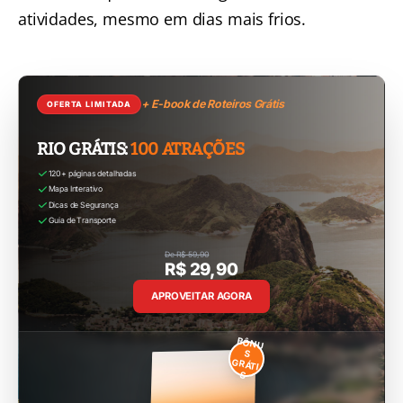
atividades, mesmo em dias mais frios.
+ E-book de Roteiros Grátis
OFERTA LIMITADA
RIO GRÁTIS:
100 ATRAÇÕES
120+ páginas detalhadas
Mapa Interativo
Dicas de Segurança
Guia de Transporte
De R$ 59,90
R$ 29,90
APROVEITAR AGORA
BÔNU
S
GRÁTI
S