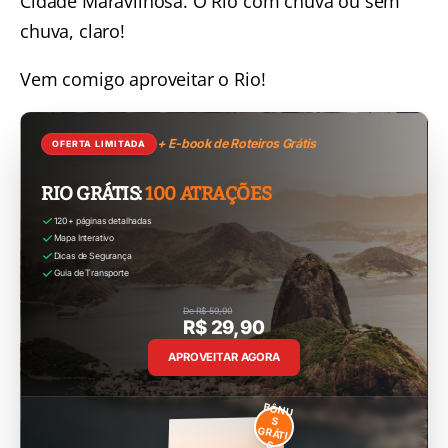
Cidade Maravilhosa. O Rio com chuva ou sem
chuva, claro!
Vem comigo aproveitar o Rio!
+ E-book de Roteiros Grátis
OFERTA LIMITADA
RIO GRÁTIS:
100 ATRAÇÕES
120+ páginas detalhadas
Mapa Interativo
Dicas de Segurança
Guia de Transporte
De R$ 59,90
R$ 29,90
APROVEITAR AGORA
BÔNU
S
GRÁTI
S