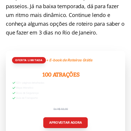
passeios. Já na baixa temporada, dá para fazer
um ritmo mais dinâmico. Continue lendo e
conheça algumas opções de roteiro para saber o
que fazer em 3 dias no Rio de Janeiro.
+ E-book de Roteiros Grátis
OFERTA LIMITADA
RIO GRÁTIS:
100 ATRAÇÕES
120+ páginas detalhadas
Mapa Interativo
Dicas de Segurança
Guia de Transporte
De R$ 59,90
R$ 29,90
APROVEITAR AGORA