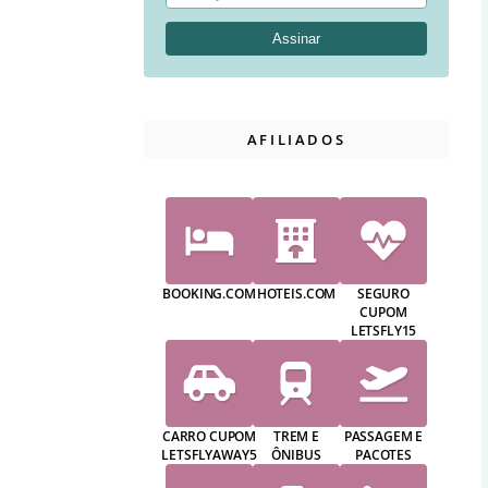
AFILIADOS
BOOKING.COM
HOTEIS.COM
SEGURO
CUPOM
LETSFLY15
CARRO CUPOM
TREM E
PASSAGEM E
LETSFLYAWAY5
ÔNIBUS
PACOTES