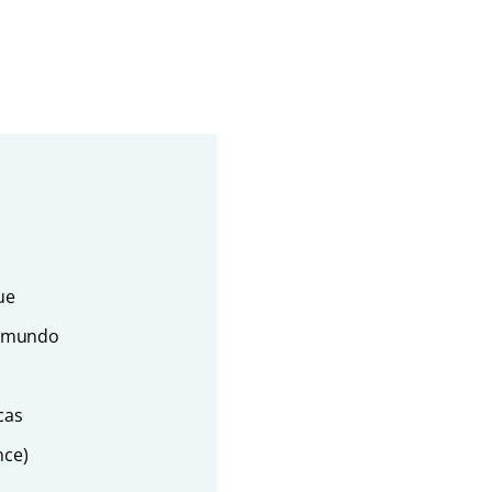
ue
o mundo
cas
nce)