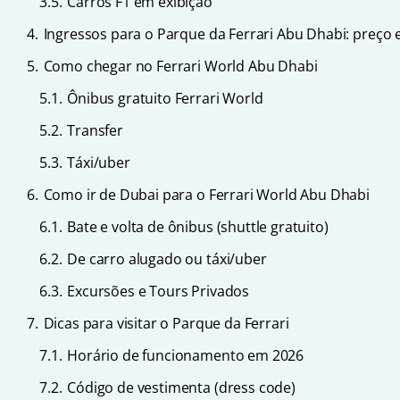
3.5.
Carros F1 em exibição
4.
Ingressos para o Parque da Ferrari Abu Dhabi: preço
5.
Como chegar no Ferrari World Abu Dhabi
5.1.
Ônibus gratuito Ferrari World
5.2.
Transfer
5.3.
Táxi/uber
6.
Como ir de Dubai para o Ferrari World Abu Dhabi
6.1.
Bate e volta de ônibus (shuttle gratuito)
6.2.
De carro alugado ou táxi/uber
6.3.
Excursões e Tours Privados
7.
Dicas para visitar o Parque da Ferrari
7.1.
Horário de funcionamento em 2026
7.2.
Código de vestimenta (dress code)