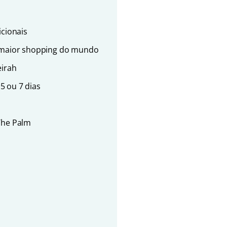
icionais
l, maior shopping do mundo
eirah
5 ou 7 dias
s
 The Palm