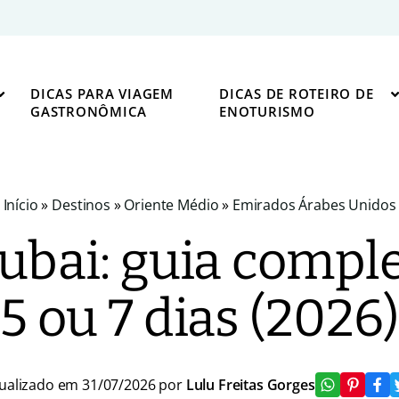
DICAS PARA VIAGEM
DICAS DE ROTEIRO DE
GASTRONÔMICA
ENOTURISMO
Início
»
Destinos
»
Oriente Médio
»
Emirados Árabes Unidos
ubai: guia comple
5 ou 7 dias (2026)
ualizado em 31/07/2026 por
Lulu Freitas Gorges