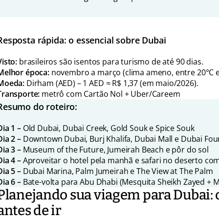
Resposta rápida: o essencial sobre Dubai
Visto:
brasileiros são isentos para turismo de até 90 dias.
Melhor época:
novembro a março (clima ameno, entre 20°C e
Moeda:
Dirham (AED) – 1 AED ≈ R$ 1,37 (em maio/2026).
Transporte:
metrô com Cartão Nol + Uber/Careem
Resumo do roteiro:
Dia 1 –
Old Dubai, Dubai Creek, Gold Souk e Spice Souk
Dia 2 –
Downtown Dubai, Burj Khalifa, Dubai Mall e Dubai Fou
Dia 3 –
Museum of the Future, Jumeirah Beach e pôr do sol
Dia 4 –
Aproveitar o hotel pela manhã e safari no deserto com
Dia 5 –
Dubai Marina, Palm Jumeirah e The View at The Palm
Dia 6 –
Bate-volta para Abu Dhabi (Mesquita Sheikh Zayed + 
Planejando sua viagem para Dubai: o
antes de ir