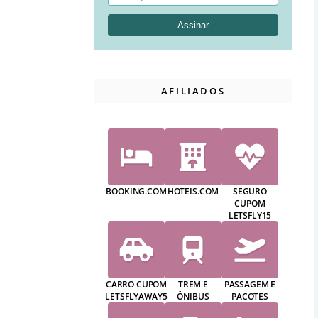
AFILIADOS
BOOKING.COM
HOTEIS.COM
SEGURO
CUPOM
LETSFLY15
CARRO CUPOM
TREM E
PASSAGEM E
LETSFLYAWAY5
ÔNIBUS
PACOTES