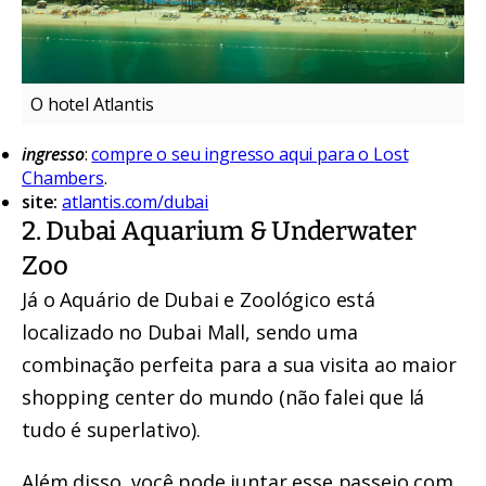
O hotel Atlantis
ingresso
:
compre o seu ingresso aqui para o Lost
Chambers
.
site:
atlantis.com/dubai
2. Dubai Aquarium & Underwater
Zoo
Já o Aquário de Dubai e Zoológico está
localizado no Dubai Mall, sendo uma
combinação perfeita para a sua visita ao maior
shopping center do mundo (não falei que lá
tudo é superlativo).
Além disso, você pode juntar esse passeio com