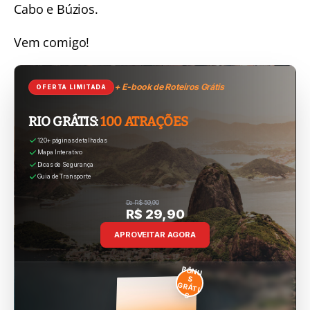
Cabo
e
Búzios
.
Vem comigo!
+ E-book de Roteiros Grátis
OFERTA LIMITADA
RIO GRÁTIS:
100 ATRAÇÕES
120+ páginas detalhadas
Mapa Interativo
Dicas de Segurança
Guia de Transporte
De R$ 59,90
R$ 29,90
APROVEITAR AGORA
BÔNU
S
GRÁTI
S