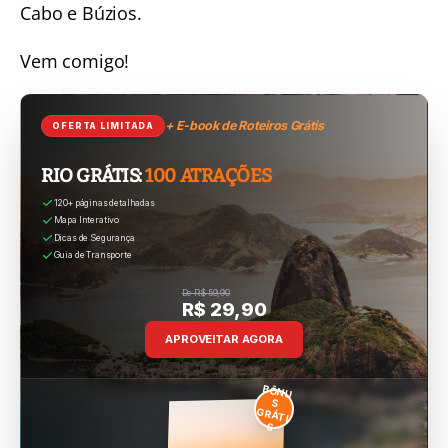
Cabo
e
Búzios
.
Vem comigo!
+ E-book de Roteiros Grátis
OFERTA LIMITADA
RIO GRÁTIS:
100 ATRAÇÕES
120+ páginas detalhadas
Mapa Interativo
Dicas de Segurança
Guia de Transporte
De R$ 59,90
R$ 29,90
APROVEITAR AGORA
BÔNU
S
GRÁTI
S