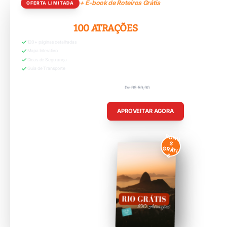
+ E-book de Roteiros Grátis
OFERTA LIMITADA
RIO GRÁTIS:
100 ATRAÇÕES
120+ páginas detalhadas
Mapa Interativo
Dicas de Segurança
Guia de Transporte
De R$ 59,90
R$ 29,90
APROVEITAR AGORA
BÔNU
S
GRÁTI
S