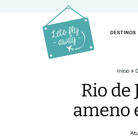
DESTINOS
Início
»
D
Rio de
ameno e
At