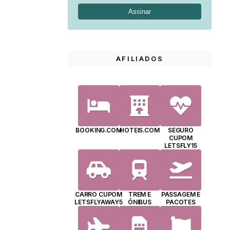
AFILIADOS
BOOKING.COM
HOTEIS.COM
SEGURO
CUPOM
LETSFLY15
CARRO CUPOM
TREM E
PASSAGEM E
LETSFLYAWAY5
ÔNIBUS
PACOTES