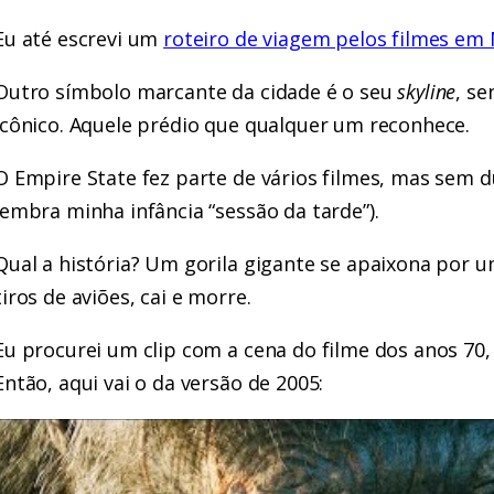
Eu até escrevi um
roteiro de viagem pelos filmes em
Outro símbolo marcante da cidade é o seu
skyline
, s
icônico. Aquele prédio que qualquer um reconhece.
O Empire State fez parte de vários filmes, mas sem 
lembra minha infância “sessão da tarde”).
Qual a história? Um gorila gigante se apaixona por um
tiros de aviões, cai e morre.
Eu procurei um clip com a cena do filme dos anos 70,
Então, aqui vai o da versão de 2005: