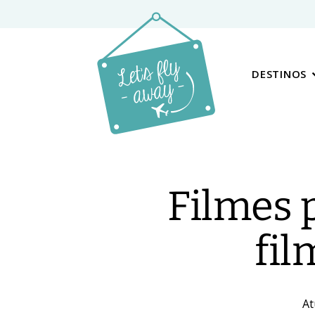
DESTINOS
Filmes p
fil
At