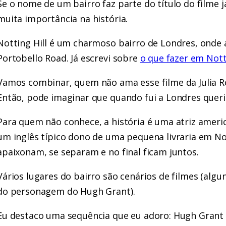
Se o nome de um bairro faz parte do título do filme 
muita importância na história.
Notting Hill é um charmoso bairro de Londres, onde 
Portobello Road. Já escrevi sobre
o que fazer em Nott
Vamos combinar, quem não ama esse filme da Julia Ro
Então, pode imaginar que quando fui a Londres queria
Para quem não conhece, a história é uma atriz ameri
um inglês típico dono de uma pequena livraria em Not
apaixonam, se separam e no final ficam juntos.
Vários lugares do bairro são cenários de filmes (algu
do personagem do Hugh Grant).
Eu destaco uma sequência que eu adoro: Hugh Grant a