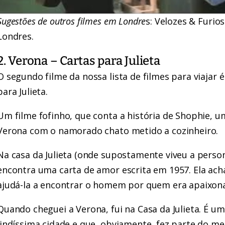
Sugestões de outros filmes em Londre
s: Velozes & Furios
Londres.
2. Verona – Cartas para Julieta
O segundo filme da nossa lista de filmes para viajar
para Julieta.
Um filme fofinho, que conta a história de Shophie, 
Verona com o namorado chato metido a cozinheiro.
Na casa da Julieta (onde supostamente viveu a pers
encontra uma carta de amor escrita em 1957. Ela ach
ajudá-la a encontrar o homem por quem era apaixona
Quando cheguei a Verona, fui na Casa da Julieta. É um
lindíssima cidade e que, obviamente, fez parte do m