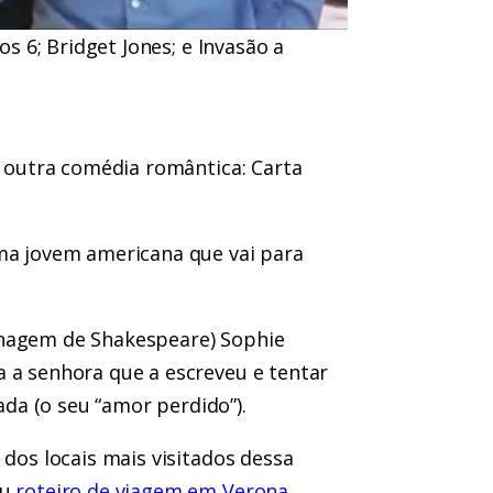
os 6; Bridget Jones; e Invasão a
 é outra comédia romântica: Carta
uma jovem americana que vai para
onagem de Shakespeare) Sophie
a a senhora que a escreveu e tentar
da (o seu “amor perdido”).
 dos locais mais visitados dessa
eu
roteiro de viagem em Verona
.