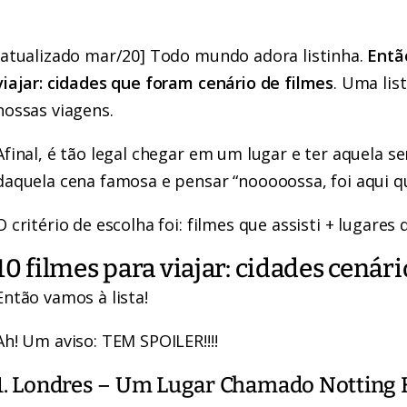
[atualizado mar/20] Todo mundo adora listinha.
Entã
viajar: cidades que foram cenário de filmes
. Uma lis
nossas viagens.
Afinal, é tão legal chegar em um lugar e ter aquela s
daquela cena famosa e pensar “nooooossa, foi aqui qu
O critério de escolha foi: filmes que assisti + lugare
10 filmes para viajar: cidades cenári
Então vamos à lista!
Ah! Um aviso: TEM SPOILER!!!!
1. Londres – Um Lugar Chamado Notting H