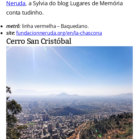
Neruda
, a Sylvia do blog Lugares de Memória
conta tudinho.
metrô
:
linha vermelha – Baquedano.
site
:
fundacionneruda.org/en/la-chascona
Cerro San Cristóbal