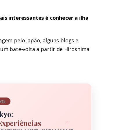
ais interessantes é conhecer a ilha
agem pelo Japão, alguns blogs e
 um bate-volta a partir de
Hiroshima
.
VEL
kyo:
Experiências
🌸
om tudo para sua viagem + roteiro dia a dia em