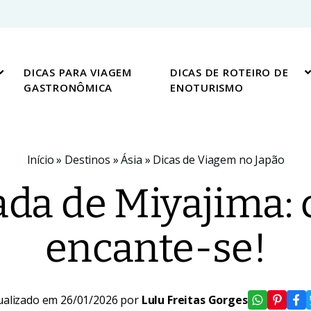
DICAS PARA VIAGEM
DICAS DE ROTEIRO DE
GASTRONÔMICA
ENOTURISMO
Início
»
Destinos
»
Ásia
»
Dicas de Viagem no Japão
ada de Miyajima:
encante-se!
ualizado em 26/01/2026 por
Lulu Freitas Gorges