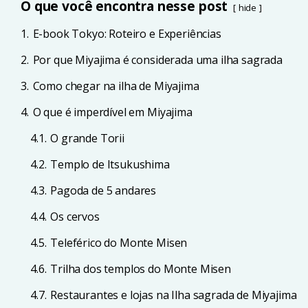
O que você encontra nesse post
hide
1.
E-book Tokyo: Roteiro e Experiências
2.
Por que Miyajima é considerada uma ilha sagrada
3.
Como chegar na ilha de Miyajima
4.
O que é imperdível em Miyajima
4.1.
O grande Torii
4.2.
Templo de Itsukushima
4.3.
Pagoda de 5 andares
4.4.
Os cervos
4.5.
Teleférico do Monte Misen
4.6.
Trilha dos templos do Monte Misen
4.7.
Restaurantes e lojas na Ilha sagrada de Miyajima