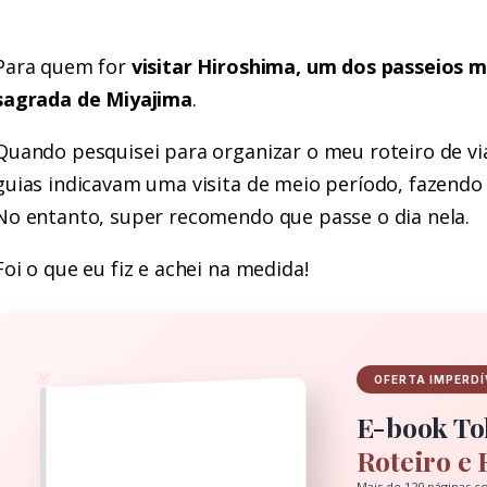
Para quem for
visitar Hiroshima, um dos passeios m
sagrada de Miyajima
.
Quando pesquisei para organizar o meu roteiro de vi
guias indicavam uma visita de meio período, fazendo
No entanto, super recomendo que passe o dia nela.
Foi o que eu fiz e achei na medida!
🌸
OFERTA IMPERDÍ
E-book To
Roteiro e 
Mais de 120 páginas c