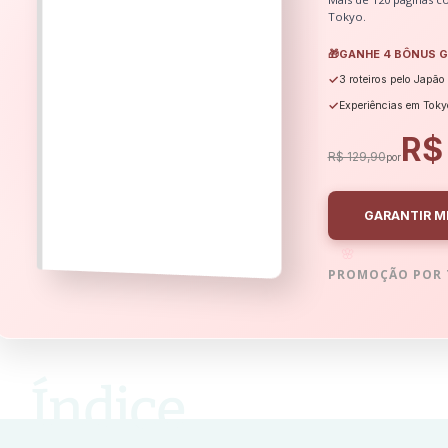
Tokyo.
🎁
GANHE 4 BÔNUS G
✓
3 roteiros pelo Japão
✓
Experiências em Toky
R$
R$ 129,90
por
GARANTIR M
🌸
PROMOÇÃO POR 