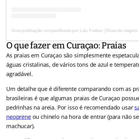
Uma publicação compartilhada por Lulu Freitas | Dicas de viagem (
O que fazer em Curaçao: Praias
As praias em Curaçao são simplesmente espetacul
águas cristalinas, de vários tons de azul e tempera
agradável.
Um detalhe que é diferente comparando com as pr
brasileiras é que algumas praias de Curaçao poss
pedrinhas na areia. Por isso é recomendado usar
s
neoprene
ou chinelo na hora de entrar (para não s
machucar).