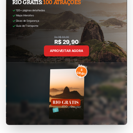
RIO GRÁTIS:
100 ATRAÇÕES
120+ páginas detalhadas
Mapa Interativo
Dicas de Segurança
Guia de Transporte
De R$ 59,90
R$ 29,90
APROVEITAR AGORA
BÔNU
S
GRÁTI
S