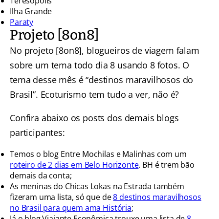
Teresópolis
Ilha Grande
Paraty
Projeto [8on8]
No projeto [8on8], blogueiros de viagem falam
sobre um tema todo dia 8 usando 8 fotos. O
tema desse mês é “destinos maravilhosos do
Brasil”. Ecoturismo tem tudo a ver, não é?
Confira abaixo os posts dos demais blogs
participantes:
Temos o blog Entre Mochilas e Malinhas com um
roteiro de 2 dias em Belo Horizonte
. BH é trem bão
demais da conta;
As meninas do Chicas Lokas na Estrada também
fizeram uma lista, só que de
8 destinos maravilhosos
no Brasil para quem ama História
;
Já o blog Viajante Econômica trouxe uma lista de
8