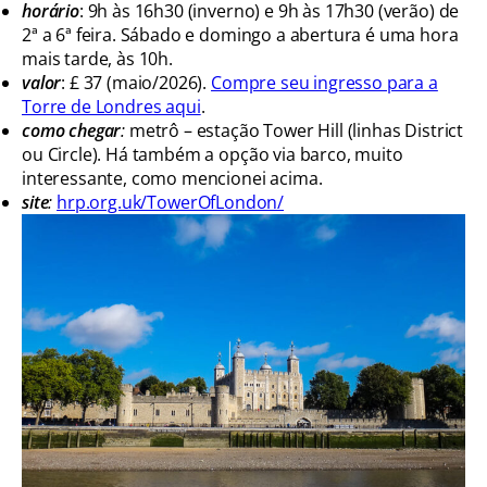
horário
: 9h às 16h30 (inverno) e 9h às 17h30 (verão) de
2ª a 6ª feira. Sábado e domingo a abertura é uma hora
mais tarde, às 10h.
valor
: £ 37 (maio/2026).
Compre seu ingresso para a
Torre de Londres aqui
.
como chegar
:
metrô – estação Tower Hill (linhas District
ou Circle). Há também a opção via barco, muito
interessante, como mencionei acima.
site
:
hrp.org.uk/TowerOfLondon/