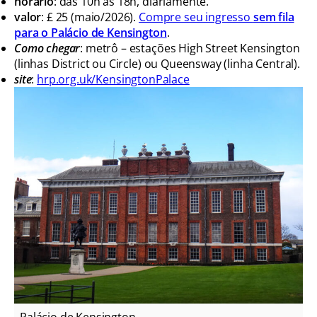
horário
: das 10h às 18h, diariamente.
valor
: £ 25 (maio/2026).
Compre seu ingresso
sem fila
para o Palácio de Kensington
.
Como chegar
: metrô – estações High Street Kensington
(linhas District ou Circle) ou Queensway (linha Central).
site
:
hrp.org.uk/KensingtonPalace