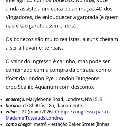
interagindo com os bonecos. No final, você
ainda assiste a um curta de animação 4D dos
Vingadores, de enlouquecer a garotada (e quem
não é tão garoto assim… rsrs).
Os bonecos são muito realistas, alguns chegam
a ser aflitivamente reais.
O valor do ingresso é carinho, mas pode ser
combinado com a compra da entrada com o
ticket
da London Eye, London Dungeons
e/ou Sealife Aquarium com desconto.
endereço
:
Marylebone Road, Londres, NW15LR.
horário
: de 8h30 às 18h, diariamente.
valor
:
£ 27 (maio/2026).
Compre o ingresso para o
Madame Tussauds Londres
.
como chegar
: metrô – estação Baker Street (linhas