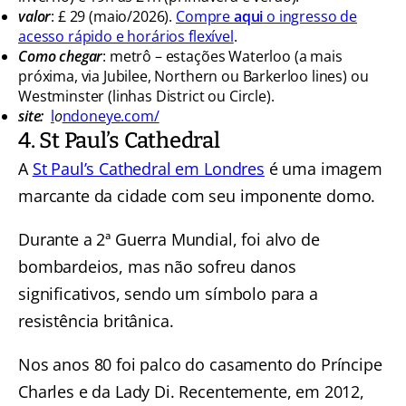
valor
: £ 29 (maio/2026).
Compre
aqui
o ingresso de
acesso rápido e horários flexível
.
Como chegar
: metrô – estações Waterloo (a mais
próxima, via Jubilee, Northern ou Barkerloo lines) ou
Westminster (linhas District ou Circle).
site:
l
o
ndoneye.com/
4. St Paul’s Cathedral
A
St Paul’s Cathedral em Londres
é uma imagem
marcante da cidade com seu imponente domo.
Durante a 2ª Guerra Mundial, foi alvo de
bombardeios, mas não sofreu danos
significativos, sendo um símbolo para a
resistência britânica.
Nos anos 80 foi palco do casamento do Príncipe
Charles e da Lady Di. Recentemente, em 2012,