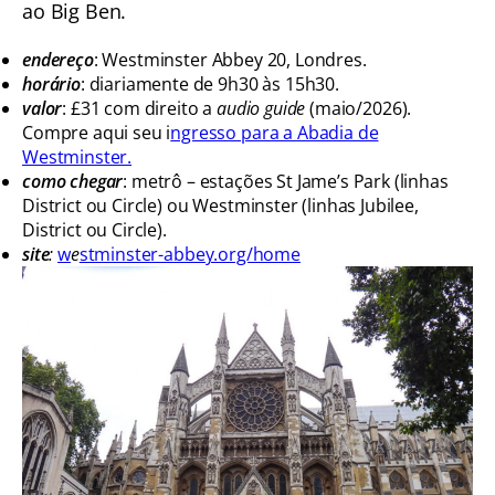
ao Big Ben.
endereço
:
Westminster Abbey 20, Londres.
horário
: diariamente de 9h30 às 15h30.
valor
: £31 com direito a
audio guide
(maio/2026).
Compre aqui seu i
ngresso para a Abadia de
Westminster.
como chegar
: metrô – estações St Jame’s Park (linhas
District ou Circle) ou Westminster (linhas Jubilee,
District ou Circle).
site
:
w
e
stminster-abbey.org/home