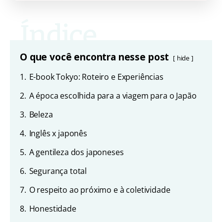
O que você encontra nesse post
hide
1.
E-book Tokyo: Roteiro e Experiências
2.
A época escolhida para a viagem para o Japão
3.
Beleza
4.
Inglês x japonês
5.
A gentileza dos japoneses
6.
Segurança total
7.
O respeito ao próximo e à coletividade
8.
Honestidade