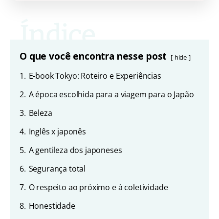
O que você encontra nesse post
hide
1.
E-book Tokyo: Roteiro e Experiências
2.
A época escolhida para a viagem para o Japão
3.
Beleza
4.
Inglês x japonês
5.
A gentileza dos japoneses
6.
Segurança total
7.
O respeito ao próximo e à coletividade
8.
Honestidade