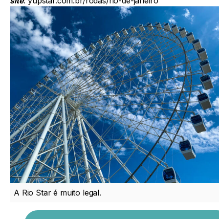
site
:
yupstar.com.br/rodas/rio-de-janeiro
A Rio Star é muito legal.