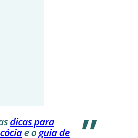
has
dicas para
scócia
e o
guia de