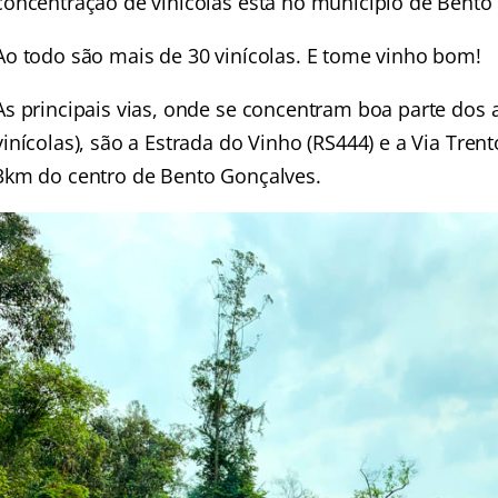
concentração de vinícolas está no município de Bento
Ao todo são mais de 30 vinícolas. E tome vinho bom!
As principais vias, onde se concentram boa parte dos at
vinícolas), são a Estrada do Vinho (RS444) e a Via Trent
3km do centro de Bento Gonçalves.