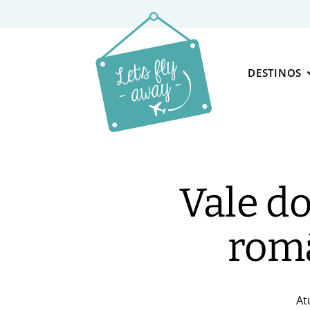
DESTINOS
Vale do
româ
At